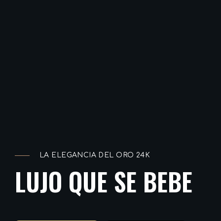
LA ELEGANCIA DEL ORO 24K
L
U
J
O
Q
U
E
S
E
B
E
B
E