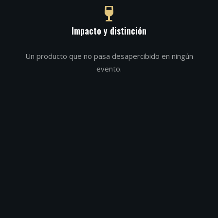
Impacto y distinción
Un producto que no pasa desapercibido en ningún
evento.
SOBRE VIN DORÉ 24K
Más que una bebida, una
declaración de lujo
Vin Doré 24K nace con una idea clara: transformar cada