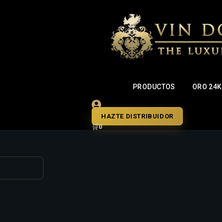
PRODUCTOS
ORO 24K
io o correo electrónico. Recibirás un enlace para crear una cont
HAZTE DISTRIBUIDOR
🛒
0