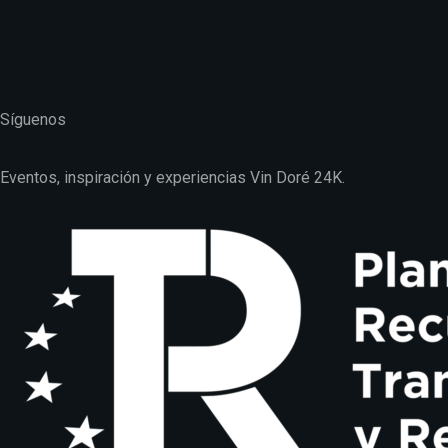
C/ Pollensa 4, Las Rozas, Madrid
info@vindore.com
916 403 394
Síguenos
Eventos, inspiración y experiencias Vin Doré 24K.