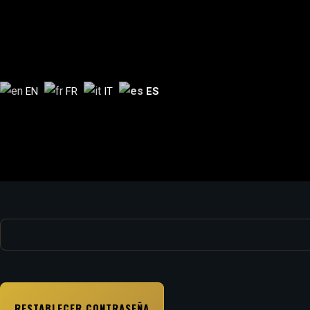
EN
FR
IT
ES
¿Perdiste tu contraseña? Por favor, introduce tu nombre de usuar
Obligatorio
Nombre de usuario o correo electrónico
*
RESTABLECER CONTRASEÑA